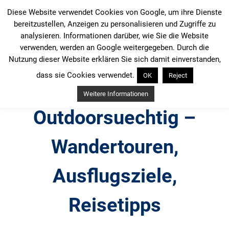
Zum
Diese Website verwendet Cookies von Google, um ihre Dienste
Inhalt
bereitzustellen, Anzeigen zu personalisieren und Zugriffe zu
springen
analysieren. Informationen darüber, wie Sie die Website
verwenden, werden an Google weitergegeben. Durch die
Nutzung dieser Website erklären Sie sich damit einverstanden,
dass sie Cookies verwendet.
OK
Reject
Weitere Informationen
Outdoorsuechtig –
Wandertouren,
Ausflugsziele,
Reisetipps
Outdoor, Wandertouren, Ausflugsziele, Reisetipps,