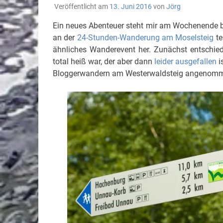
Veröffentlicht am
13. Juni 2016
von
Jörg
Ein neues Abenteuer steht mir am Wochenende be
an der
24-Stunden-Wanderung am Moselsteig
te
ähnliches Wanderevent her. Zunächst entschie
total heiß war, der aber dann
leider ausgefallen
i
Bloggerwandern am Westerwaldsteig angenomm