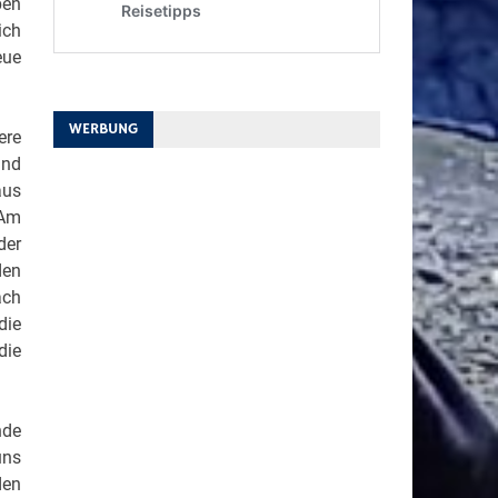
ben
ich
eue
WERBUNG
ere
und
aus
 Am
der
den
ach
die
die
nde
uns
den