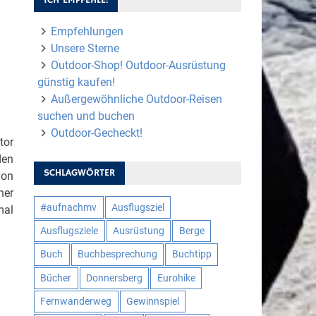
Empfehlungen
Unsere Sterne
Outdoor-Shop! Outdoor-Ausrüstung
günstig kaufen!
Außergewöhnliche Outdoor-Reisen
suchen und buchen
Outdoor-Gecheckt!
tor
den
SCHLAGWÖRTER
von
ner
#aufnachmv
Ausflugsziel
mal
Ausflugsziele
Ausrüstung
Berge
Buch
Buchbesprechung
Buchtipp
Bücher
Donnersberg
Eurohike
Fernwanderweg
Gewinnspiel