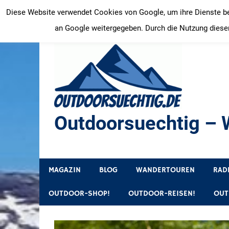
Zum
Diese Website verwendet Cookies von Google, um ihre Dienste bere
Inhalt
an Google weitergegeben. Durch die Nutzung dieser
springen
Outdoorsuechtig – W
Outdoor, Wandertouren, Ausflugsziele, Reisetipps
MAGAZIN
BLOG
WANDERTOUREN
RAD
OUTDOOR-SHOP!
OUTDOOR-REISEN!
OUT