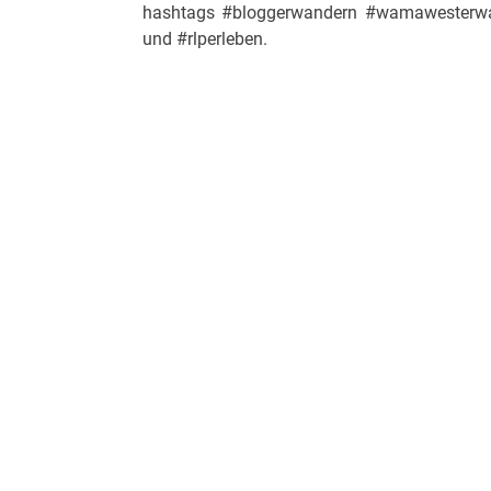
hashtags #bloggerwandern #wamawesterw
und #rlperleben.