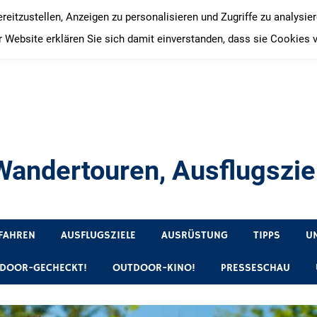
itzustellen, Anzeigen zu personalisieren und Zugriffe zu analysie
 Website erklären Sie sich damit einverstanden, dass sie Cookies 
andertouren, Ausflugsziel
, Produkttests und Buchrezensionen. Ein Blog für alle, die gern 
FAHREN
AUSFLUGSZIELE
AUSRÜSTUNG
TIPPS
U
DOOR-GECHECKT!
OUTDOOR-KINO!
PRESSESCHAU