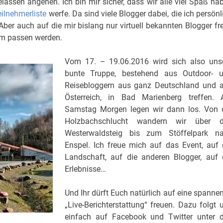
lassen angehen. Ich bin mir sicher, dass wir alle viel Spaß ha
eilnehmerliste
werfe. Da sind viele Blogger dabei, die ich persönl
ber auch auf die mir bislang nur virtuell bekannten Blogger fr
eam passen werden.
Vom 17. – 19.06.2016 wird sich also uns
bunte Truppe, bestehend aus Outdoor- 
Reisebloggern aus ganz Deutschland und 
Österreich, in Bad Marienberg treffen.
Samstag Morgen legen wir dann los. Von 
Holzbachschlucht wandern wir über 
Westerwaldsteig bis zum Stöffelpark n
Enspel. Ich freue mich auf das Event, auf 
Landschaft, auf die anderen Blogger, auf 
Erlebnisse…
Und Ihr dürft Euch natürlich auf eine spanne
„Live-Berichterstattung“ freuen. Dazu folgt 
einfach auf Facebook und Twitter unter 