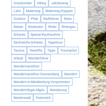
Graubünden
Hiking
Jakobsweg
Lahn
Malerweg
Malerweg Etappen
Outdoor
Pfalz
Radfahren
Reise
Reisen
Rezension
Rhein
Rheingau
Schweiz
Special #aufnachmv
Sächsische Schweiz
Tagestour
Taunus
Teneriffa
Tipps
Traumpfad
Urlaub
Wanderführer
Wandermarathon
Wandermarathon Donnersberg
Wandern
Wandern in Mecklenburg-Vorpommern
Wandertrilogie Allgäu
Wanderung
Westerwald
Österreich