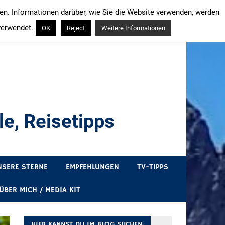
ren. Informationen darüber, wie Sie die Website verwenden, werden
verwendet.
OK
Reject
Weitere Informationen
e, Reisetipps
draußen sind. In Deutschland und überall!
NSERE STERNE
EMPFEHLUNGEN
TV-TIPPS
ÜBER MICH / MEDIA KIT
HIER KANNST DU IM BLOG SUCHEN: