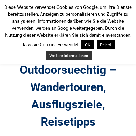
Zum
Diese Website verwendet Cookies von Google, um ihre Dienste
Inhalt
bereitzustellen, Anzeigen zu personalisieren und Zugriffe zu
springen
analysieren. Informationen darüber, wie Sie die Website
verwenden, werden an Google weitergegeben. Durch die
Nutzung dieser Website erklären Sie sich damit einverstanden,
dass sie Cookies verwendet.
OK
Reject
Weitere Informationen
Outdoorsuechtig –
Wandertouren,
Ausflugsziele,
Reisetipps
Outdoor, Wandertouren, Ausflugsziele, Reisetipps,