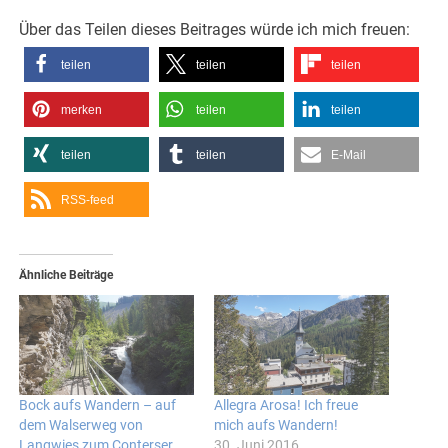
Über das Teilen dieses Beitrages würde ich mich freuen:
teilen
teilen
teilen
merken
teilen
teilen
teilen
teilen
E-Mail
RSS-feed
Ähnliche Beiträge
Bock aufs Wandern – auf
Allegra Arosa! Ich freue
dem Walserweg von
mich aufs Wandern!
Langwies zum Conterser
30. Juni 2016