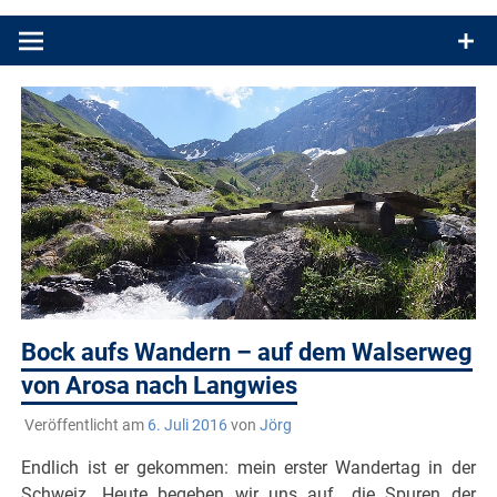
Produkttests und Buchrezensionen. Ein Blog für alle, die gern
draußen sind. In Deutschland und überall!
Bock aufs Wandern – auf dem Walserweg
von Arosa nach Langwies
Veröffentlicht am
6. Juli 2016
von
Jörg
Endlich ist er gekommen: mein erster Wandertag in der
Schweiz. Heute begeben wir uns auf „die Spuren der