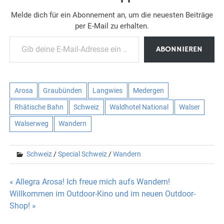
Melde dich für ein Abonnement an, um die neuesten Beiträge
per E-Mail zu erhalten.
Gib deine E-Mail-Adresse ein ...
ABONNIEREN
Arosa
Graubünden
Langwies
Medergen
Rhätische Bahn
Schweiz
Waldhotel National
Walser
Walserweg
Wandern
Schweiz
/
Special Schweiz
/
Wandern
Beitragsnavigation
« Allegra Arosa! Ich freue mich aufs Wandern!
Willkommen im Outdoor-Kino und im neuen Outdoor-
Shop! »