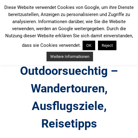
Zum
Diese Website verwendet Cookies von Google, um ihre Dienste
Inhalt
bereitzustellen, Anzeigen zu personalisieren und Zugriffe zu
springen
analysieren. Informationen darüber, wie Sie die Website
verwenden, werden an Google weitergegeben. Durch die
Nutzung dieser Website erklären Sie sich damit einverstanden,
dass sie Cookies verwendet.
OK
Reject
Weitere Informationen
Outdoorsuechtig –
Wandertouren,
Ausflugsziele,
Reisetipps
Outdoor, Wandertouren, Ausflugsziele, Reisetipps,