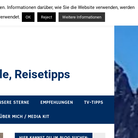
ren. Informationen darüber, wie Sie die Website verwenden, werden
verwendet.
OK
Reject
Weitere Informationen
e, Reisetipps
draußen sind. In Deutschland und überall!
NSERE STERNE
EMPFEHLUNGEN
TV-TIPPS
ÜBER MICH / MEDIA KIT
HIER KANNST DU IM BLOG SUCHEN: