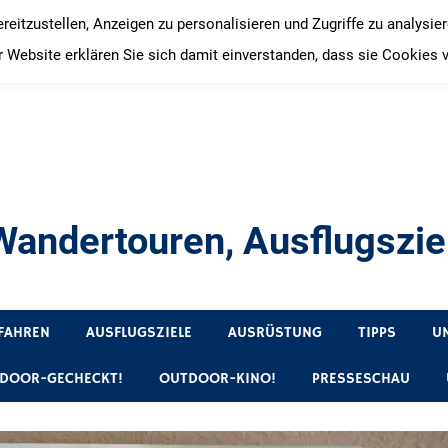
itzustellen, Anzeigen zu personalisieren und Zugriffe zu analysie
 Website erklären Sie sich damit einverstanden, dass sie Cookies 
andertouren, Ausflugsziel
, Produkttests und Buchrezensionen. Ein Blog für alle, die gern 
FAHREN
AUSFLUGSZIELE
AUSRÜSTUNG
TIPPS
U
DOOR-GECHECKT!
OUTDOOR-KINO!
PRESSESCHAU