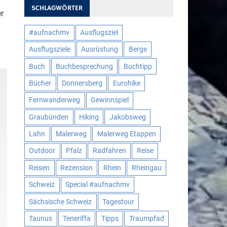
SCHLAGWÖRTER
r
#aufnachmv
Ausflugsziel
Ausflugsziele
Ausrüstung
Berge
Buch
Buchbesprechung
Buchtipp
Bücher
Donnersberg
Eurohike
Fernwanderweg
Gewinnspiel
Graubünden
Hiking
Jakobsweg
Lahn
Malerweg
Malerweg Etappen
Outdoor
Pfalz
Radfahren
Reise
Reisen
Rezension
Rhein
Rheingau
Schweiz
Special #aufnachmv
Sächsische Schweiz
Tagestour
Taunus
Teneriffa
Tipps
Traumpfad