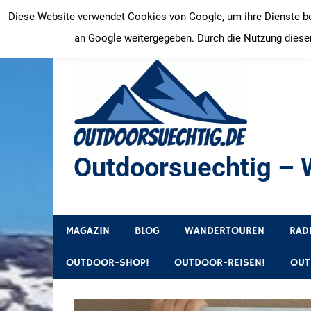
Zum
Diese Website verwendet Cookies von Google, um ihre Dienste bere
Inhalt
an Google weitergegeben. Durch die Nutzung dieser
springen
Outdoorsuechtig – W
Outdoor, Wandertouren, Ausflugsziele, Reisetipps
MAGAZIN
BLOG
WANDERTOUREN
RAD
OUTDOOR-SHOP!
OUTDOOR-REISEN!
OUT