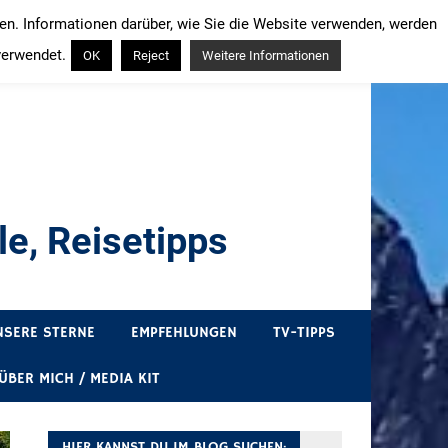
ren. Informationen darüber, wie Sie die Website verwenden, werden
verwendet.
OK
Reject
Weitere Informationen
e, Reisetipps
draußen sind. In Deutschland und überall!
NSERE STERNE
EMPFEHLUNGEN
TV-TIPPS
ÜBER MICH / MEDIA KIT
HIER KANNST DU IM BLOG SUCHEN: