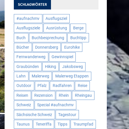
SCHLAGWÖRTER
#aufnachmv
Ausflugsziel
Ausflugsziele
Ausrüstung
Berge
Buch
Buchbesprechung
Buchtipp
Bücher
Donnersberg
Eurohike
Fernwanderweg
Gewinnspiel
Graubünden
Hiking
Jakobsweg
Lahn
Malerweg
Malerweg Etappen
Outdoor
Pfalz
Radfahren
Reise
Reisen
Rezension
Rhein
Rheingau
Schweiz
Special #aufnachmv
Sächsische Schweiz
Tagestour
Taunus
Teneriffa
Tipps
Traumpfad