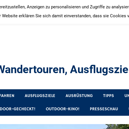
itzustellen, Anzeigen zu personalisieren und Zugriffe zu analysie
 Website erklären Sie sich damit einverstanden, dass sie Cookies 
andertouren, Ausflugsziel
, Produkttests und Buchrezensionen. Ein Blog für alle, die gern 
FAHREN
AUSFLUGSZIELE
AUSRÜSTUNG
TIPPS
U
DOOR-GECHECKT!
OUTDOOR-KINO!
PRESSESCHAU