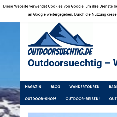
Zum
Diese Website verwendet Cookies von Google, um ihre Dienste bere
Inhalt
an Google weitergegeben. Durch die Nutzung dieser
springen
Outdoorsuechtig – W
Outdoor, Wandertouren, Ausflugsziele, Reisetipps
MAGAZIN
BLOG
WANDERTOUREN
RAD
OUTDOOR-SHOP!
OUTDOOR-REISEN!
OUT