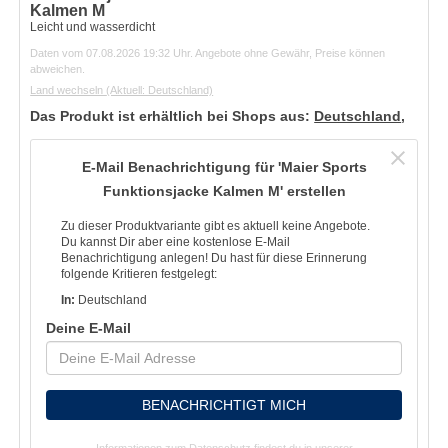
Kalmen M
Leicht und wasserdicht
Daten vom 07.08.2026 19:32 Uhr. Angebote ohne Gewähr, Preise können
abweichen.
Land wechseln
(Aktuell: Deutschland)
Das Produkt ist erhältlich bei Shops aus:
Deutschland
,
E-Mail Benachrichtigung für 'Maier Sports
Funktionsjacke Kalmen M' erstellen
Zu dieser Produktvariante gibt es aktuell keine Angebote.
Du kannst Dir aber eine kostenlose E-Mail
Benachrichtigung anlegen! Du hast für diese Erinnerung
folgende Kritieren festgelegt:
In:
Deutschland
Deine E-Mail
BENACHRICHTIGT MICH
Informationen zum Datenschutz findest du in unserer