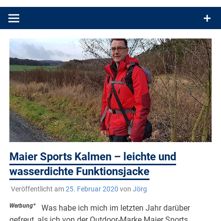
Produkttests und Buchrezensionen. Ein Blog für alle, die gern
draußen sind. In Deutschland und überall!
Maier Sports Kalmen – leichte und
wasserdichte Funktionsjacke
Veröffentlicht am
25. Februar 2020
von
Jörg
Werbung*
Was habe ich mich im letzten Jahr darüber
gefreut, als ich von der Outdoor-Marke Maier Sports