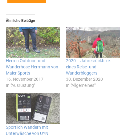
Ähnliche Beiträge
Herren Outdoor- und
2020 – Jahresrückblick
Wanderhose Herrmann von
eines Reise- und
Maier Sports
Wanderbloggers
16. November 2017
30. Dezember 2020
In "Ausrüstung"
In "Allgemeines"
Sportlich Wandern mit
Unterwäsche von UYN