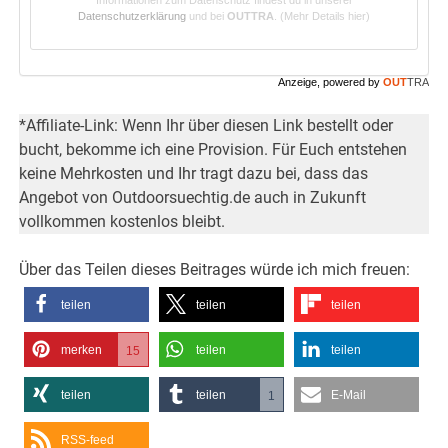
Datenschutzerklärung
und bei
OUTTRA
.
(Mehr Details hier)
Anzeige, powered by
OUT
TRA
*Affiliate-Link: Wenn Ihr über diesen Link bestellt oder
bucht, bekomme ich eine Provision. Für Euch entstehen
keine Mehrkosten und Ihr tragt dazu bei, dass das
Angebot von Outdoorsuechtig.de auch in Zukunft
vollkommen kostenlos bleibt.
Über das Teilen dieses Beitrages würde ich mich freuen:
teilen
teilen
teilen
merken
teilen
teilen
15
teilen
teilen
E-Mail
1
RSS-feed