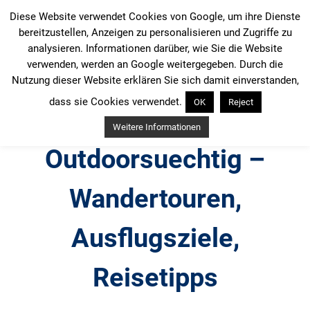
Zum
Diese Website verwendet Cookies von Google, um ihre Dienste
Inhalt
bereitzustellen, Anzeigen zu personalisieren und Zugriffe zu
springen
analysieren. Informationen darüber, wie Sie die Website
verwenden, werden an Google weitergegeben. Durch die
Nutzung dieser Website erklären Sie sich damit einverstanden,
dass sie Cookies verwendet.
OK
Reject
Weitere Informationen
Outdoorsuechtig –
Wandertouren,
Ausflugsziele,
Reisetipps
Outdoor, Wandertouren, Ausflugsziele, Reisetipps,