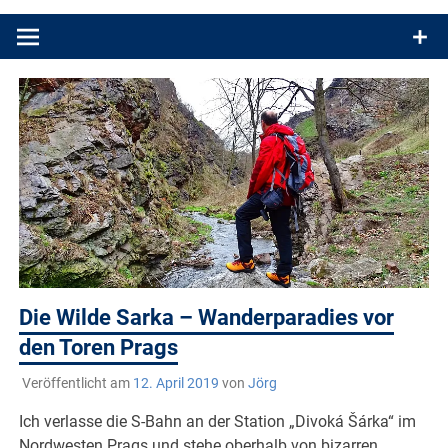
Produkttests und Buchrezensionen. Ein Blog für alle, die gern
draußen sind. In Deutschland und überall!
Die Wilde Sarka – Wanderparadies vor
den Toren Prags
Veröffentlicht am
12. April 2019
von
Jörg
Ich verlasse die S-Bahn an der Station „Divoká Šárka“ im
Nordwesten Prags und stehe oberhalb von bizarren