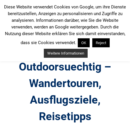
Zum
Diese Website verwendet Cookies von Google, um ihre Dienste
Inhalt
bereitzustellen, Anzeigen zu personalisieren und Zugriffe zu
springen
analysieren. Informationen darüber, wie Sie die Website
verwenden, werden an Google weitergegeben. Durch die
Nutzung dieser Website erklären Sie sich damit einverstanden,
dass sie Cookies verwendet.
OK
Reject
Weitere Informationen
Outdoorsuechtig –
Wandertouren,
Ausflugsziele,
Reisetipps
Outdoor, Wandertouren, Ausflugsziele, Reisetipps,