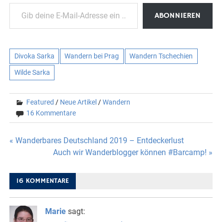
Gib deine E-Mail-Adresse ein ...
ABONNIEREN
Divoka Sarka
Wandern bei Prag
Wandern Tschechien
Wilde Sarka
Featured
/
Neue Artikel
/
Wandern
16 Kommentare
Beitragsnavigation
« Wanderbares Deutschland 2019 – Entdeckerlust
Auch wir Wanderblogger können #Barcamp! »
16 KOMMENTARE
Marie
sagt: