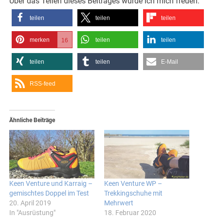
Über das Teilen dieses Beitrages würde ich mich freuen:
teilen
teilen
teilen
merken
teilen
teilen
16
teilen
teilen
E-Mail
RSS-feed
Ähnliche Beiträge
Keen Venture und Karraig –
Keen Venture WP –
gemischtes Doppel im Test
Trekkingschuhe mit
20. April 2019
Mehrwert
In "Ausrüstung"
18. Februar 2020