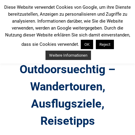
Zum
Diese Website verwendet Cookies von Google, um ihre Dienste
Inhalt
bereitzustellen, Anzeigen zu personalisieren und Zugriffe zu
springen
analysieren. Informationen darüber, wie Sie die Website
verwenden, werden an Google weitergegeben. Durch die
Nutzung dieser Website erklären Sie sich damit einverstanden,
dass sie Cookies verwendet.
OK
Reject
Weitere Informationen
Outdoorsuechtig –
Wandertouren,
Ausflugsziele,
Reisetipps
Outdoor, Wandertouren, Ausflugsziele, Reisetipps,