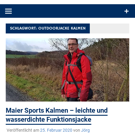
Produkttests und Buchrezensionen. Ein Blog für alle, die gern
draußen sind. In Deutschland und überall!
SCHLAGWORT:
OUTDOORJACKE KALMEN
Maier Sports Kalmen – leichte und
wasserdichte Funktionsjacke
Veröffentlicht am
25. Februar 2020
von
Jörg