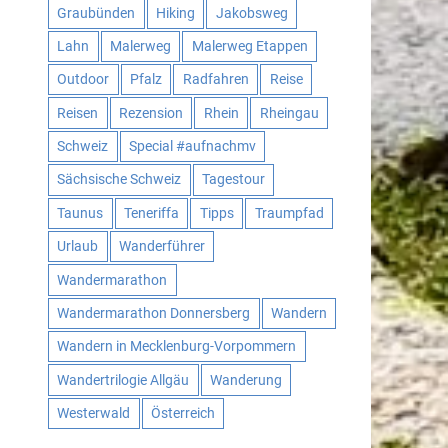
Graubünden
Hiking
Jakobsweg
Lahn
Malerweg
Malerweg Etappen
Outdoor
Pfalz
Radfahren
Reise
Reisen
Rezension
Rhein
Rheingau
Schweiz
Special #aufnachmv
Sächsische Schweiz
Tagestour
Taunus
Teneriffa
Tipps
Traumpfad
Urlaub
Wanderführer
Wandermarathon
Wandermarathon Donnersberg
Wandern
Wandern in Mecklenburg-Vorpommern
Wandertrilogie Allgäu
Wanderung
Westerwald
Österreich