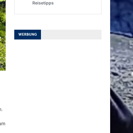
WERBUNG
n.
 am