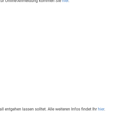
kt zur Online-Anmeldung kommen Sie
hier
.
ll entgehen lassen solltet. Alle weiteren Infos findet Ihr
hier
.