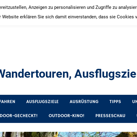
itzustellen, Anzeigen zu personalisieren und Zugriffe zu analysie
 Website erklären Sie sich damit einverstanden, dass sie Cookies 
andertouren, Ausflugsziel
, Produkttests und Buchrezensionen. Ein Blog für alle, die gern 
FAHREN
AUSFLUGSZIELE
AUSRÜSTUNG
TIPPS
U
DOOR-GECHECKT!
OUTDOOR-KINO!
PRESSESCHAU