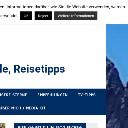
ren. Informationen darüber, wie Sie die Website verwenden, werden
verwendet.
OK
Reject
Weitere Informationen
e, Reisetipps
draußen sind. In Deutschland und überall!
NSERE STERNE
EMPFEHLUNGEN
TV-TIPPS
ÜBER MICH / MEDIA KIT
HIER KANNST DU IM BLOG SUCHEN: