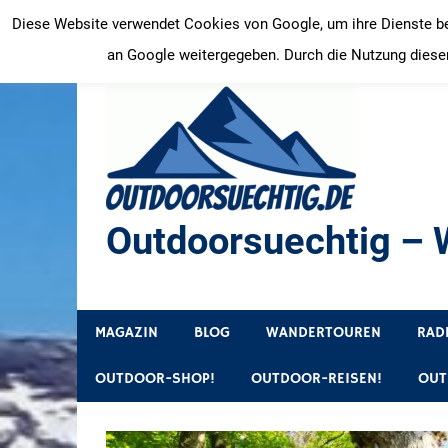
Zum
Diese Website verwendet Cookies von Google, um ihre Dienste bere
Inhalt
an Google weitergegeben. Durch die Nutzung dieser
springen
Outdoorsuechtig – W
Outdoor, Wandertouren, Ausflugsziele, Reisetipps
MAGAZIN
BLOG
WANDERTOUREN
RAD
OUTDOOR-SHOP!
OUTDOOR-REISEN!
OUT