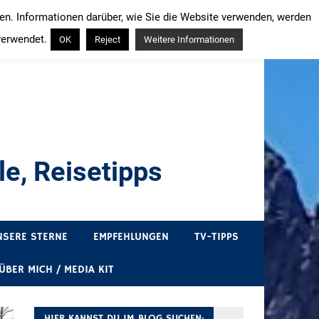
ren. Informationen darüber, wie Sie die Website verwenden, werden
verwendet.
OK
Reject
Weitere Informationen
e, Reisetipps
draußen sind. In Deutschland und überall!
NSERE STERNE
EMPFEHLUNGEN
TV-TIPPS
ÜBER MICH / MEDIA KIT
HIER KANNST DU IM BLOG SUCHEN: