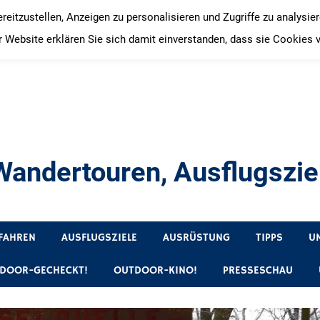
itzustellen, Anzeigen zu personalisieren und Zugriffe zu analysie
 Website erklären Sie sich damit einverstanden, dass sie Cookies 
andertouren, Ausflugsziel
, Produkttests und Buchrezensionen. Ein Blog für alle, die gern 
FAHREN
AUSFLUGSZIELE
AUSRÜSTUNG
TIPPS
U
DOOR-GECHECKT!
OUTDOOR-KINO!
PRESSESCHAU