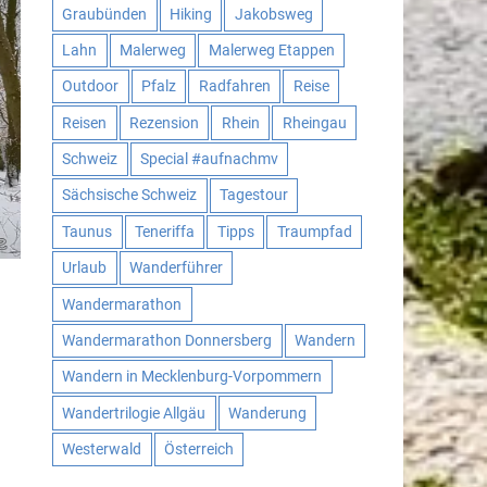
Graubünden
Hiking
Jakobsweg
Lahn
Malerweg
Malerweg Etappen
Outdoor
Pfalz
Radfahren
Reise
Reisen
Rezension
Rhein
Rheingau
Schweiz
Special #aufnachmv
Sächsische Schweiz
Tagestour
Taunus
Teneriffa
Tipps
Traumpfad
Urlaub
Wanderführer
Wandermarathon
Wandermarathon Donnersberg
Wandern
Wandern in Mecklenburg-Vorpommern
Wandertrilogie Allgäu
Wanderung
Westerwald
Österreich