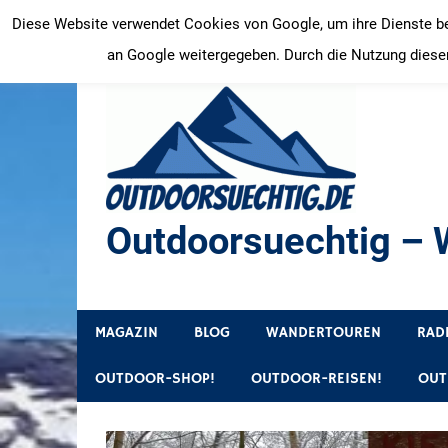
Zum
Diese Website verwendet Cookies von Google, um ihre Dienste bere
Inhalt
an Google weitergegeben. Durch die Nutzung dieser
springen
Outdoorsuechtig – W
Outdoor, Wandertouren, Ausflugsziele, Reisetipps
MAGAZIN
BLOG
WANDERTOUREN
RAD
OUTDOOR-SHOP!
OUTDOOR-REISEN!
OUT