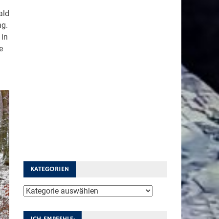
ald
ng.
 in
e
KATEGORIEN
Kategorien
ICH EMPFEHLE: