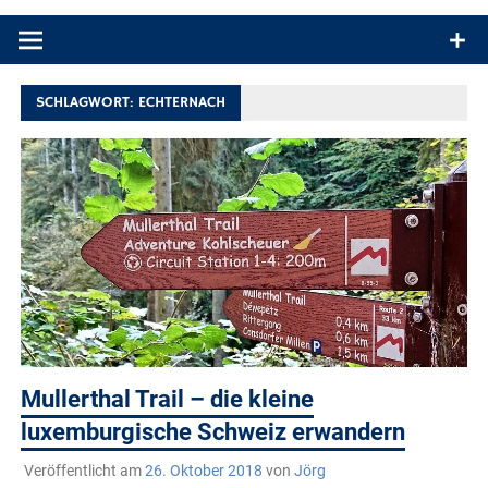
Produkttests und Buchrezensionen. Ein Blog für alle, die gern
draußen sind. In Deutschland und überall!
SCHLAGWORT:
ECHTERNACH
Mullerthal Trail – die kleine
luxemburgische Schweiz erwandern
Veröffentlicht am
26. Oktober 2018
von
Jörg