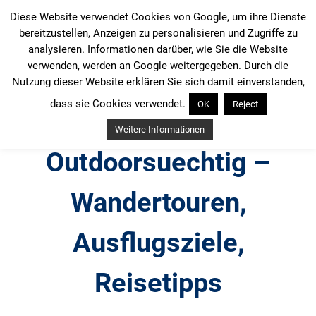
Zum
Diese Website verwendet Cookies von Google, um ihre Dienste
Inhalt
bereitzustellen, Anzeigen zu personalisieren und Zugriffe zu
springen
analysieren. Informationen darüber, wie Sie die Website
verwenden, werden an Google weitergegeben. Durch die
Nutzung dieser Website erklären Sie sich damit einverstanden,
dass sie Cookies verwendet.
OK
Reject
Weitere Informationen
Outdoorsuechtig –
Wandertouren,
Ausflugsziele,
Reisetipps
Outdoor, Wandertouren, Ausflugsziele, Reisetipps,