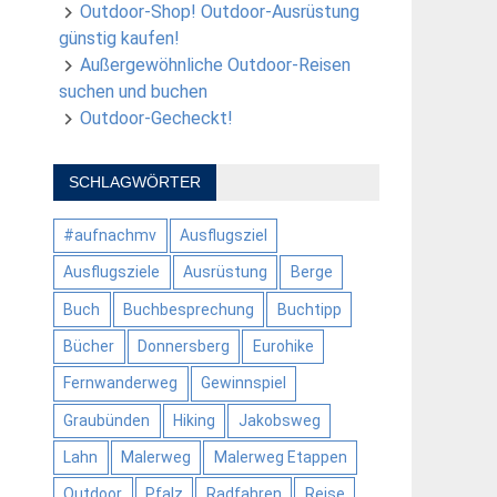
Outdoor-Shop! Outdoor-Ausrüstung
günstig kaufen!
Außergewöhnliche Outdoor-Reisen
suchen und buchen
Outdoor-Gecheckt!
SCHLAGWÖRTER
#aufnachmv
Ausflugsziel
Ausflugsziele
Ausrüstung
Berge
Buch
Buchbesprechung
Buchtipp
Bücher
Donnersberg
Eurohike
Fernwanderweg
Gewinnspiel
Graubünden
Hiking
Jakobsweg
Lahn
Malerweg
Malerweg Etappen
Outdoor
Pfalz
Radfahren
Reise