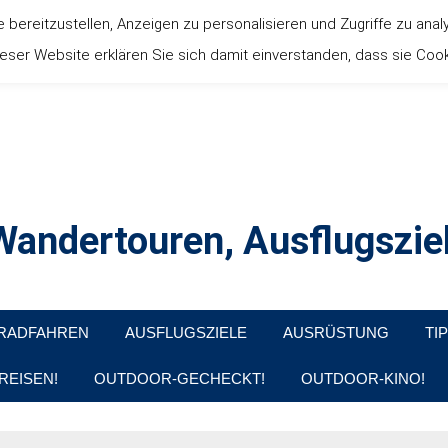
ereitzustellen, Anzeigen zu personalisieren und Zugriffe zu anal
ser Website erklären Sie sich damit einverstanden, dass sie Coo
andertouren, Ausflugsziel
, Produkttests und Buchrezensionen. Ein Blog für alle, die gern d
RADFAHREN
AUSFLUGSZIELE
AUSRÜSTUNG
TI
REISEN!
OUTDOOR-GECHECKT!
OUTDOOR-KINO!