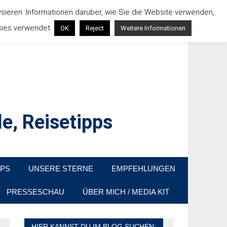
ysieren. Informationen darüber, wie Sie die Website verwenden,
kies verwendet.
OK
Reject
Weitere Informationen
e, Reisetipps
raußen sind. In Deutschland und überall!
PPS
UNSERE STERNE
EMPFEHLUNGEN
PRESSESCHAU
ÜBER MICH / MEDIA KIT
HIER KANNST DU IM BLOG SUCHEN: