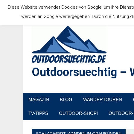
Zum
Diese Website verwendet Cookies von Google, um ihre Dienste b
Inhalt
werden an Google weitergegeben. Durch die Nutzung die
springen
Outdoorsuechtig – W
Outdoor, Wandertouren, Ausflugsziele, Reisetipps
MAGAZIN
BLOG
WANDERTOUREN
TV-TIPPS
OUTDOOR-SHOP!
OUTDOOR-
SCHLAGWORT:
WANDEN IN GRAUBÜNDEN