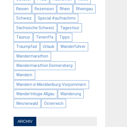
Reisen
Rezension
Rhein
Rheingau
Schweiz
Special #aufnachmv
Sächsische Schweiz
Tagestour
Taunus
Teneriffa
Tipps
Traumpfad
Urlaub
Wanderführer
Wandermarathon
Wandermarathon Donnersberg
Wandern
Wandern in Mecklenburg-Vorpommern
Wandertrilogie Allgäu
Wanderung
Westerwald
Österreich
ARCHIV