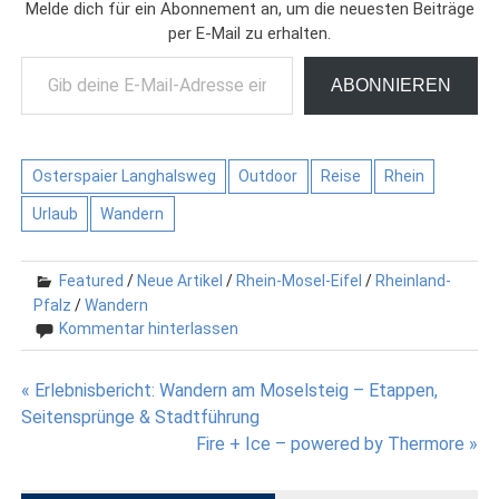
Melde dich für ein Abonnement an, um die neuesten Beiträge
per E-Mail zu erhalten.
Gib deine E-Mail-Adresse ein ...
ABONNIEREN
Osterspaier Langhalsweg
Outdoor
Reise
Rhein
Urlaub
Wandern
Featured
/
Neue Artikel
/
Rhein-Mosel-Eifel
/
Rheinland-
Pfalz
/
Wandern
Kommentar hinterlassen
Beitragsnavigation
« Erlebnisbericht: Wandern am Moselsteig – Etappen,
Seitensprünge & Stadtführung
Fire + Ice – powered by Thermore »