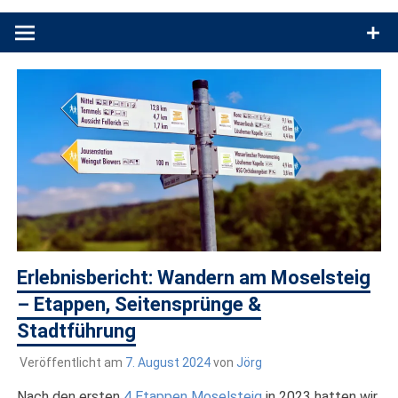
Produkttests und Buchrezensionen. Ein Blog für alle, die gern
draußen sind. In Deutschland und überall!
Erlebnisbericht: Wandern am Moselsteig
– Etappen, Seitensprünge &
Stadtführung
Veröffentlicht am
7. August 2024
von
Jörg
Nach den ersten
4 Etappen Moselsteig
in 2023 hatten wir