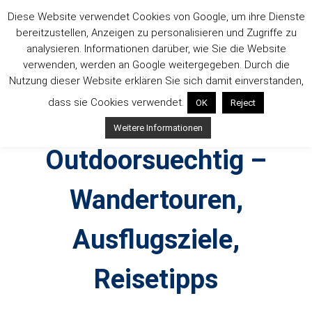
Zum
Diese Website verwendet Cookies von Google, um ihre Dienste
Inhalt
bereitzustellen, Anzeigen zu personalisieren und Zugriffe zu
springen
analysieren. Informationen darüber, wie Sie die Website
verwenden, werden an Google weitergegeben. Durch die
Nutzung dieser Website erklären Sie sich damit einverstanden,
dass sie Cookies verwendet.
OK
Reject
Weitere Informationen
Outdoorsuechtig –
Wandertouren,
Ausflugsziele,
Reisetipps
Outdoor, Wandertouren, Ausflugsziele, Reisetipps,