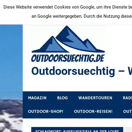
Zum
Diese Website verwendet Cookies von Google, um ihre Dienste bere
Inhalt
an Google weitergegeben. Durch die Nutzung dieser
springen
Outdoorsuechtig – W
Outdoor, Wandertouren, Ausflugsziele, Reisetipps
MAGAZIN
BLOG
WANDERTOUREN
RAD
OUTDOOR-SHOP!
OUTDOOR-REISEN!
OUT
SCHLAGWORT:
AUSFLUGSZIELE AN DER LOIRE