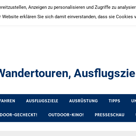
itzustellen, Anzeigen zu personalisieren und Zugriffe zu analysie
 Website erklären Sie sich damit einverstanden, dass sie Cookies 
andertouren, Ausflugsziel
, Produkttests und Buchrezensionen. Ein Blog für alle, die gern 
FAHREN
AUSFLUGSZIELE
AUSRÜSTUNG
TIPPS
U
DOOR-GECHECKT!
OUTDOOR-KINO!
PRESSESCHAU