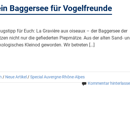
ein Baggersee für Vogelfreunde
ugstipp für Euch: La Gravière aux oiseaux – der Baggersee der
tzen nicht nur die gefiederten Piepmätze. Aus der alten Sand- u
kologisches Kleinod geworden. Wir betreten […]
h
/
Neue Artikel
/
Special Auvergne-Rhône-Alpes
Kommentar hinterlass