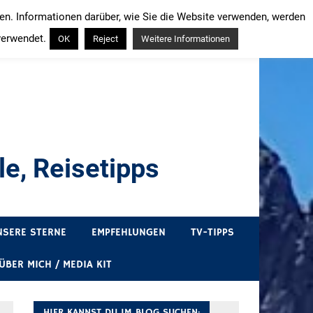
ren. Informationen darüber, wie Sie die Website verwenden, werden
verwendet.
OK
Reject
Weitere Informationen
e, Reisetipps
draußen sind. In Deutschland und überall!
NSERE STERNE
EMPFEHLUNGEN
TV-TIPPS
ÜBER MICH / MEDIA KIT
HIER KANNST DU IM BLOG SUCHEN: