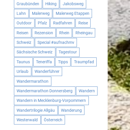
Graubünden
Hiking
Jakobsweg
Lahn
Malerweg
Malerweg Etappen
Outdoor
Pfalz
Radfahren
Reise
Reisen
Rezension
Rhein
Rheingau
Schweiz
Special #aufnachmv
Sächsische Schweiz
Tagestour
Taunus
Teneriffa
Tipps
Traumpfad
Urlaub
Wanderführer
Wandermarathon
Wandermarathon Donnersberg
Wandern
Wandern in Mecklenburg-Vorpommern
Wandertrilogie Allgäu
Wanderung
Westerwald
Österreich