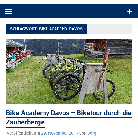
Produkttests und Buchrezensionen. Ein Blog für alle, die gern
draußen sind. In Deutschland und überall!
SCHLAGWORT:
BIKE ACADEMY DAVOS
Bike Academy Davos – Biketour durch die
Zauberberge
Veröffentlicht am
29. November 2017
von
Jörg