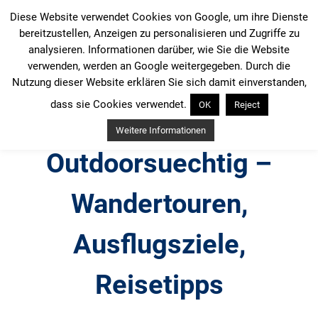
Zum
Diese Website verwendet Cookies von Google, um ihre Dienste
Inhalt
bereitzustellen, Anzeigen zu personalisieren und Zugriffe zu
springen
analysieren. Informationen darüber, wie Sie die Website
verwenden, werden an Google weitergegeben. Durch die
Nutzung dieser Website erklären Sie sich damit einverstanden,
dass sie Cookies verwendet.
OK
Reject
Weitere Informationen
Outdoorsuechtig –
Wandertouren,
Ausflugsziele,
Reisetipps
Outdoor, Wandertouren, Ausflugsziele, Reisetipps,