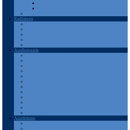
Teneriffa
Katalonien
Türkei
Radfahren
Deutschland
Frankreich
Österreich
Schweiz
Spanien
Ausflugsziele
Eifel
Frankreich
Harz
Odenwald
Rhein
Ruhr
Schweiz
Spanien
Teneriffa
Thüringen
Türkei
Westerwald
Ausrüstung
Android Apps
Bekleidung