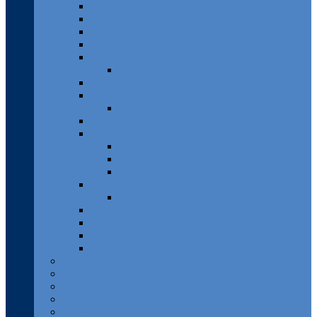
Franken
Fränkische Schweiz
Hamburg
Harz
Hessen
Lahn
Mecklenburg-Vorpommern
Pfalz
Pfälzer Wald
Rheingau
Rhein-Mosel-Eifel
Rheinsteig
Traumpfade
Traumschleifen
Saar-Hunsrück
Traumschleifen
Sächsische Schweiz
Taunus
Westerwald
Solling-Vogler
Luxemburg
Österreich
Rumänien
Schweiz
Spanien