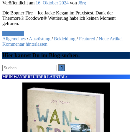
Veröffentlicht am
16. Oktober 2024
von
Jörg
Die Bogner Fire + Ice Jacke Kegan im Praxistest. Dank der
Thermore® Ecodown® Wattierung habe ich keinen Moment
gefroren.
Weiterlesen
Allgemeines
/
Ausrüstung
/
Bekleidung
/
Featured
/
Neue Artikel
Kommentar hinterlassen
Hier kannst Du im Blog suchen:
Suche
nach:
MEIN WANDERFÜHRER LAHNTAL: