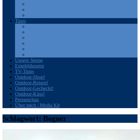
GPS
Rucksäcke
Sonstiges
Tipps
Bücher
Filme
Outdoor-Portale
Produkte
Veranstaltungen
Zeitschriften
Unsere Sterne
Empfehlungen
TV-Tipps
Outdoor-Shop!
Outdoor-Reisen!
Outdoor-Gecheckt!
Outdoor-Kino!
Presseschau
Über mich / Media Kit
Schlagwort:
Bogner