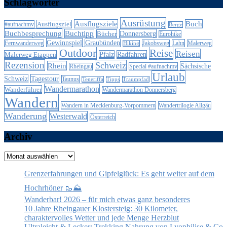
Schlagwörter
Ausrüstung
Ausflugsziele
Buch
Ausflugsziel
#aufnachmv
Berge
Buchbesprechung
Buchtipp
Donnersberg
Bücher
Eurohike
Gewinnspiel
Graubünden
Lahn
Fernwanderweg
Jakobsweg
Malerweg
Hiking
Outdoor
Reise
Reisen
Malerweg Etappen
Pfalz
Radfahren
Rezension
Schweiz
Rhein
Sächsische
Special #aufnachmv
Rheingau
Urlaub
Schweiz
Tagestour
Taunus
Teneriffa
Tipps
Traumpfad
Wandermarathon
Wanderführer
Wandermarathon Donnersberg
Wandern
Wandern in Mecklenburg-Vorpommern
Wandertrilogie Allgäu
Wanderung
Westerwald
Österreich
Archiv
Archiv
Grenzerfahrungen und Gipfelglück: Es geht weiter auf dem
Hochrhöner 🥾⛰️
Wanderbar! 2026 – für mich etwas ganz besonderes
10 Jahre Rheingauer Klostersteig: 30 Kilometer,
charaktervolles Wetter und jede Menge Herzblut
Ultraleicht & Lecker: Trekking Nahrung von Lyophilise & Co