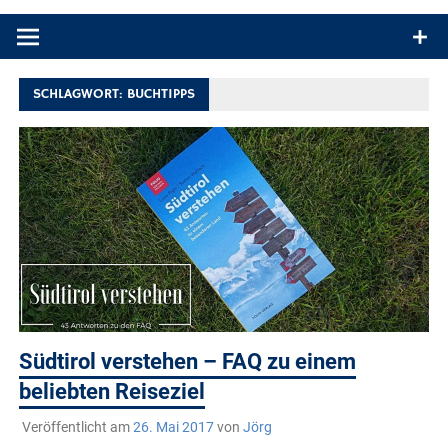
Produkttests und Buchrezensionen. Ein Blog für alle, die gern
draußen sind. In Deutschland und überall!
SCHLAGWORT:
BUCHTIPPS
Südtirol verstehen – FAQ zu einem
beliebten Reiseziel
Veröffentlicht am
26. Mai 2017
von
Jörg