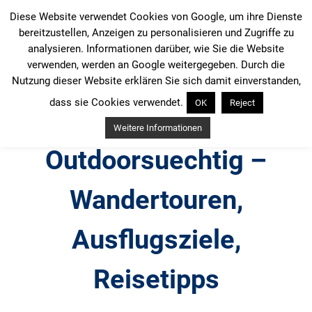
Zum
Diese Website verwendet Cookies von Google, um ihre Dienste
Inhalt
bereitzustellen, Anzeigen zu personalisieren und Zugriffe zu
springen
analysieren. Informationen darüber, wie Sie die Website
verwenden, werden an Google weitergegeben. Durch die
Nutzung dieser Website erklären Sie sich damit einverstanden,
dass sie Cookies verwendet.
OK
Reject
Weitere Informationen
Outdoorsuechtig –
Wandertouren,
Ausflugsziele,
Reisetipps
Outdoor, Wandertouren, Ausflugsziele, Reisetipps,