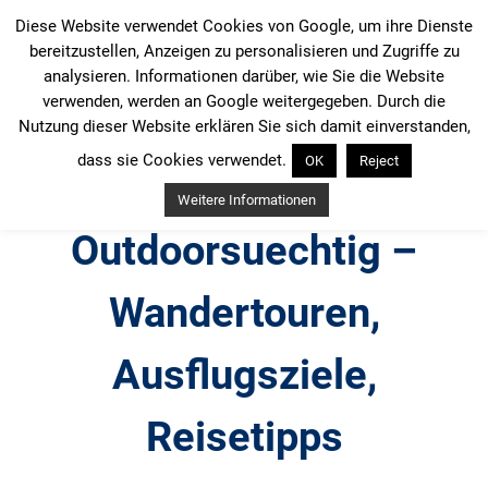
Zum
Diese Website verwendet Cookies von Google, um ihre Dienste
Inhalt
bereitzustellen, Anzeigen zu personalisieren und Zugriffe zu
springen
analysieren. Informationen darüber, wie Sie die Website
verwenden, werden an Google weitergegeben. Durch die
Nutzung dieser Website erklären Sie sich damit einverstanden,
dass sie Cookies verwendet.
OK
Reject
Weitere Informationen
Outdoorsuechtig –
Wandertouren,
Ausflugsziele,
Reisetipps
Outdoor, Wandertouren, Ausflugsziele, Reisetipps,