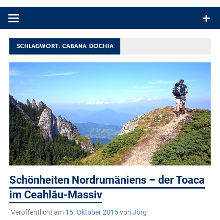
Produkttests und Buchrezensionen. Ein Blog für alle, die gern
draußen sind. In Deutschland und überall!
SCHLAGWORT:
CABANA DOCHIA
Schönheiten Nordrumäniens – der Toaca
im Ceahlău-Massiv
Veröffentlicht am
15. Oktober 2015
von
Jörg