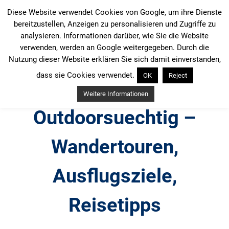
Zum
Diese Website verwendet Cookies von Google, um ihre Dienste
Inhalt
bereitzustellen, Anzeigen zu personalisieren und Zugriffe zu
springen
analysieren. Informationen darüber, wie Sie die Website
verwenden, werden an Google weitergegeben. Durch die
Nutzung dieser Website erklären Sie sich damit einverstanden,
dass sie Cookies verwendet.
OK
Reject
Weitere Informationen
Outdoorsuechtig –
Wandertouren,
Ausflugsziele,
Reisetipps
Outdoor, Wandertouren, Ausflugsziele, Reisetipps,