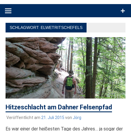
Produkttests und Buchrezensionen. Ein Blog für alle, die gern
draußen sind. In Deutschland und überall!
SCHLAGWORT:
ELWETRITSCHEFELS
Hitzeschlacht am Dahner Felsenpfad
Veröffentlicht am
21. Juli 2015
von
Jörg
Es war einer der heißesten Tage des Jahres… ja sogar der