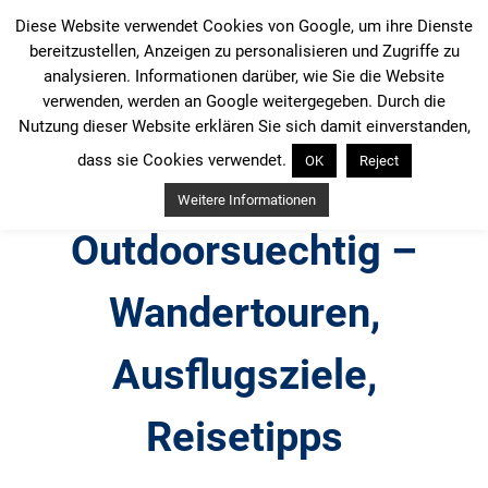
Zum
Diese Website verwendet Cookies von Google, um ihre Dienste
Inhalt
bereitzustellen, Anzeigen zu personalisieren und Zugriffe zu
springen
analysieren. Informationen darüber, wie Sie die Website
verwenden, werden an Google weitergegeben. Durch die
Nutzung dieser Website erklären Sie sich damit einverstanden,
dass sie Cookies verwendet.
OK
Reject
Weitere Informationen
Outdoorsuechtig –
Wandertouren,
Ausflugsziele,
Reisetipps
Outdoor, Wandertouren, Ausflugsziele, Reisetipps,