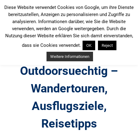
Zum
Diese Website verwendet Cookies von Google, um ihre Dienste
Inhalt
bereitzustellen, Anzeigen zu personalisieren und Zugriffe zu
springen
analysieren. Informationen darüber, wie Sie die Website
verwenden, werden an Google weitergegeben. Durch die
Nutzung dieser Website erklären Sie sich damit einverstanden,
dass sie Cookies verwendet.
OK
Reject
Weitere Informationen
Outdoorsuechtig –
Wandertouren,
Ausflugsziele,
Reisetipps
Outdoor, Wandertouren, Ausflugsziele, Reisetipps,