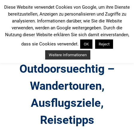
Zum
Diese Website verwendet Cookies von Google, um ihre Dienste
Inhalt
bereitzustellen, Anzeigen zu personalisieren und Zugriffe zu
springen
analysieren. Informationen darüber, wie Sie die Website
verwenden, werden an Google weitergegeben. Durch die
Nutzung dieser Website erklären Sie sich damit einverstanden,
dass sie Cookies verwendet.
OK
Reject
Weitere Informationen
Outdoorsuechtig –
Wandertouren,
Ausflugsziele,
Reisetipps
Outdoor, Wandertouren, Ausflugsziele, Reisetipps,