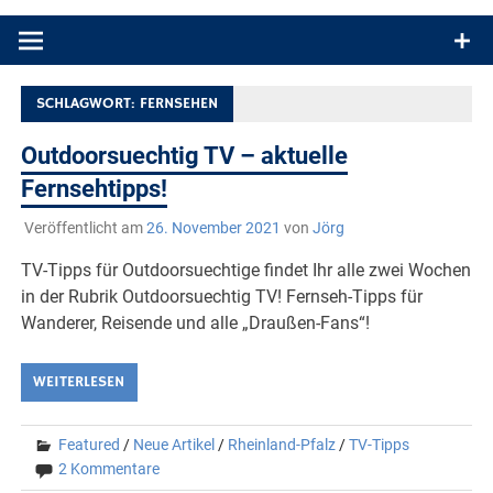
Produkttests und Buchrezensionen. Ein Blog für alle, die gern
draußen sind. In Deutschland und überall!
SCHLAGWORT:
FERNSEHEN
Outdoorsuechtig TV – aktuelle
Fernsehtipps!
Veröffentlicht am
26. November 2021
von
Jörg
TV-Tipps für Outdoorsuechtige findet Ihr alle zwei Wochen
in der Rubrik Outdoorsuechtig TV! Fernseh-Tipps für
Wanderer, Reisende und alle „Draußen-Fans“!
WEITERLESEN
Featured
/
Neue Artikel
/
Rheinland-Pfalz
/
TV-Tipps
2 Kommentare