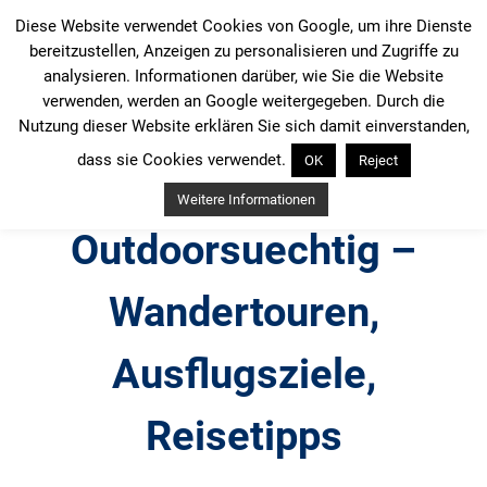
Zum
Diese Website verwendet Cookies von Google, um ihre Dienste
Inhalt
bereitzustellen, Anzeigen zu personalisieren und Zugriffe zu
springen
analysieren. Informationen darüber, wie Sie die Website
verwenden, werden an Google weitergegeben. Durch die
Nutzung dieser Website erklären Sie sich damit einverstanden,
dass sie Cookies verwendet.
OK
Reject
Weitere Informationen
Outdoorsuechtig –
Wandertouren,
Ausflugsziele,
Reisetipps
Outdoor, Wandertouren, Ausflugsziele, Reisetipps,