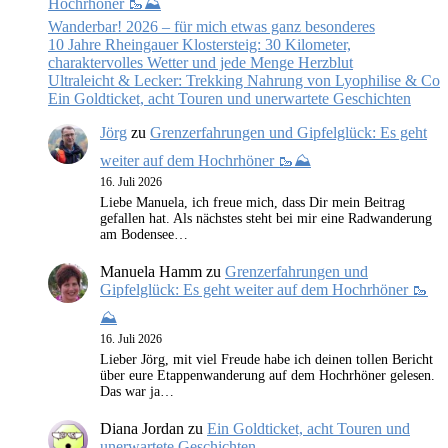
Hochrhöner 🥾⛰️
Wanderbar! 2026 – für mich etwas ganz besonderes
10 Jahre Rheingauer Klostersteig: 30 Kilometer,
charaktervolles Wetter und jede Menge Herzblut
Ultraleicht & Lecker: Trekking Nahrung von Lyophilise & Co
Ein Goldticket, acht Touren und unerwartete Geschichten
Jörg
zu
Grenzerfahrungen und Gipfelglück: Es geht
weiter auf dem Hochrhöner 🥾⛰️
16. Juli 2026
Liebe Manuela, ich freue mich, dass Dir mein Beitrag
gefallen hat. Als nächstes steht bei mir eine Radwanderung
am Bodensee…
Manuela Hamm
zu
Grenzerfahrungen und
Gipfelglück: Es geht weiter auf dem Hochrhöner 🥾
⛰️
16. Juli 2026
Lieber Jörg, mit viel Freude habe ich deinen tollen Bericht
über eure Etappenwanderung auf dem Hochrhöner gelesen.
Das war ja…
Diana Jordan
zu
Ein Goldticket, acht Touren und
unerwartete Geschichten