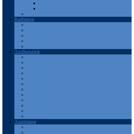
Teneriffa
Katalonien
Türkei
Radfahren
Deutschland
Frankreich
Österreich
Schweiz
Spanien
Ausflugsziele
Eifel
Frankreich
Harz
Odenwald
Rhein
Ruhr
Schweiz
Spanien
Teneriffa
Thüringen
Türkei
Westerwald
Ausrüstung
Android Apps
Bekleidung