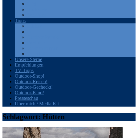
GPS
Rucksäcke
Sonstiges
Tipps
Bücher
Filme
Outdoor-Portale
Produkte
Veranstaltungen
Zeitschriften
Unsere Sterne
Empfehlungen
TV-Tipps
Outdoor-Shop!
Outdoor-Reisen!
Outdoor-Gecheckt!
Outdoor-Kino!
Presseschau
Über mich / Media Kit
Schlagwort:
Hütten