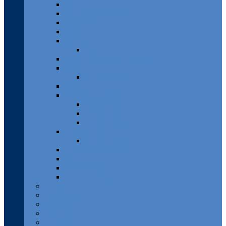
Franken
Fränkische Schweiz
Hamburg
Harz
Hessen
Lahn
Mecklenburg-Vorpommern
Pfalz
Pfälzer Wald
Rheingau
Rhein-Mosel-Eifel
Rheinsteig
Traumpfade
Traumschleifen
Saar-Hunsrück
Traumschleifen
Sächsische Schweiz
Taunus
Westerwald
Solling-Vogler
Luxemburg
Österreich
Rumänien
Schweiz
Spanien