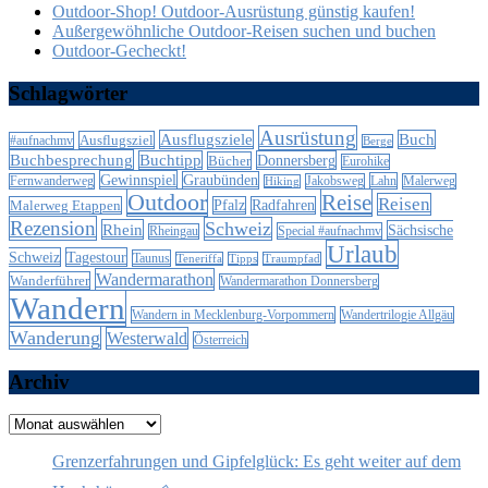
Outdoor-Shop! Outdoor-Ausrüstung günstig kaufen!
Außergewöhnliche Outdoor-Reisen suchen und buchen
Outdoor-Gecheckt!
Schlagwörter
Ausrüstung
Ausflugsziele
Buch
Ausflugsziel
#aufnachmv
Berge
Buchbesprechung
Buchtipp
Donnersberg
Bücher
Eurohike
Gewinnspiel
Graubünden
Lahn
Fernwanderweg
Jakobsweg
Malerweg
Hiking
Outdoor
Reise
Reisen
Malerweg Etappen
Pfalz
Radfahren
Rezension
Schweiz
Rhein
Sächsische
Special #aufnachmv
Rheingau
Urlaub
Schweiz
Tagestour
Taunus
Teneriffa
Tipps
Traumpfad
Wandermarathon
Wanderführer
Wandermarathon Donnersberg
Wandern
Wandern in Mecklenburg-Vorpommern
Wandertrilogie Allgäu
Wanderung
Westerwald
Österreich
Archiv
Archiv
Grenzerfahrungen und Gipfelglück: Es geht weiter auf dem