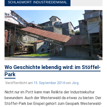
draußen sind. In Deutschland und überall!
SCHLAGWORT:
INDUSTRIEDENKMAL
Wo Geschichte lebendig wird: im Stöffel-
Park
Veröffentlicht am
15. September 2014
von
Jörg
Nicht nur im Pott kann man Relikte der Industriekultur
bewundern. Auch der Westerwald da etwas zu bieten. Der
Stöffel-Park bei Enspel gehört zum Geopark Westerwald-