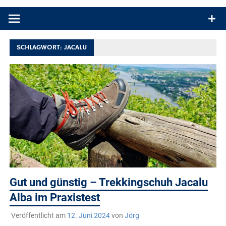
Produkttests und Buchrezensionen. Ein Blog für alle, die gern
draußen sind. In Deutschland und überall!
SCHLAGWORT:
JACALU
Gut und günstig – Trekkingschuh Jacalu
Alba im Praxistest
Veröffentlicht am
12. Juni 2024
von
Jörg