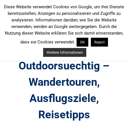
Zum
Diese Website verwendet Cookies von Google, um ihre Dienste
Inhalt
bereitzustellen, Anzeigen zu personalisieren und Zugriffe zu
springen
analysieren. Informationen darüber, wie Sie die Website
verwenden, werden an Google weitergegeben. Durch die
Nutzung dieser Website erklären Sie sich damit einverstanden,
dass sie Cookies verwendet.
OK
Reject
Weitere Informationen
Outdoorsuechtig –
Wandertouren,
Ausflugsziele,
Reisetipps
Outdoor, Wandertouren, Ausflugsziele, Reisetipps,