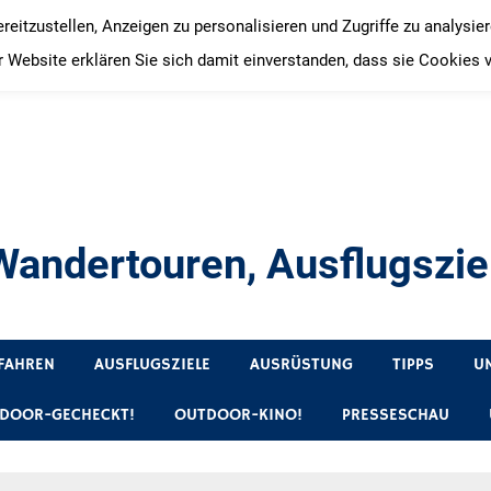
itzustellen, Anzeigen zu personalisieren und Zugriffe zu analysie
 Website erklären Sie sich damit einverstanden, dass sie Cookies 
andertouren, Ausflugsziel
, Produkttests und Buchrezensionen. Ein Blog für alle, die gern 
FAHREN
AUSFLUGSZIELE
AUSRÜSTUNG
TIPPS
U
DOOR-GECHECKT!
OUTDOOR-KINO!
PRESSESCHAU