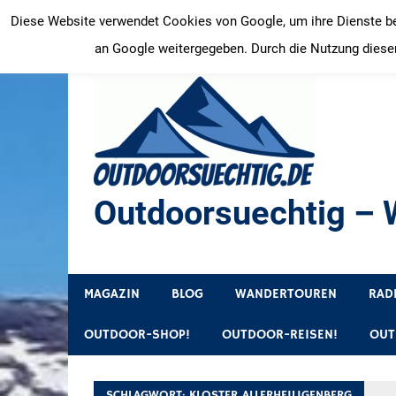
Zum
Diese Website verwendet Cookies von Google, um ihre Dienste bere
Inhalt
an Google weitergegeben. Durch die Nutzung dieser
springen
Outdoorsuechtig – W
Outdoor, Wandertouren, Ausflugsziele, Reisetipps
MAGAZIN
BLOG
WANDERTOUREN
RAD
OUTDOOR-SHOP!
OUTDOOR-REISEN!
OUT
SCHLAGWORT:
KLOSTER ALLERHEILIGENBERG