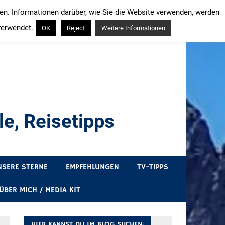
ren. Informationen darüber, wie Sie die Website verwenden, werden
verwendet.
OK
Reject
Weitere Informationen
e, Reisetipps
draußen sind. In Deutschland und überall!
NSERE STERNE
EMPFEHLUNGEN
TV-TIPPS
ÜBER MICH / MEDIA KIT
HIER KANNST DU IM BLOG SUCHEN: