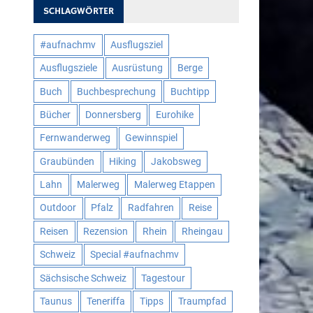
SCHLAGWÖRTER
#aufnachmv
Ausflugsziel
Ausflugsziele
Ausrüstung
Berge
Buch
Buchbesprechung
Buchtipp
Bücher
Donnersberg
Eurohike
Fernwanderweg
Gewinnspiel
Graubünden
Hiking
Jakobsweg
Lahn
Malerweg
Malerweg Etappen
Outdoor
Pfalz
Radfahren
Reise
Reisen
Rezension
Rhein
Rheingau
Schweiz
Special #aufnachmv
Sächsische Schweiz
Tagestour
Taunus
Teneriffa
Tipps
Traumpfad