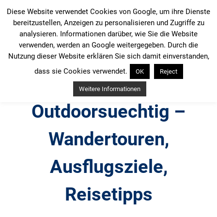
Zum
Diese Website verwendet Cookies von Google, um ihre Dienste
Inhalt
bereitzustellen, Anzeigen zu personalisieren und Zugriffe zu
springen
analysieren. Informationen darüber, wie Sie die Website
verwenden, werden an Google weitergegeben. Durch die
Nutzung dieser Website erklären Sie sich damit einverstanden,
dass sie Cookies verwendet.
OK
Reject
Weitere Informationen
Outdoorsuechtig –
Wandertouren,
Ausflugsziele,
Reisetipps
Outdoor, Wandertouren, Ausflugsziele, Reisetipps,