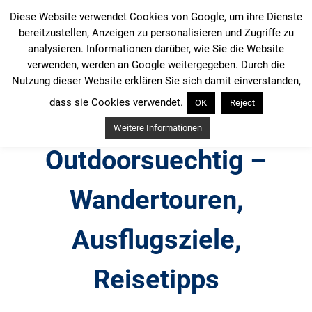
Zum
Diese Website verwendet Cookies von Google, um ihre Dienste
Inhalt
bereitzustellen, Anzeigen zu personalisieren und Zugriffe zu
springen
analysieren. Informationen darüber, wie Sie die Website
verwenden, werden an Google weitergegeben. Durch die
Nutzung dieser Website erklären Sie sich damit einverstanden,
dass sie Cookies verwendet.
OK
Reject
Weitere Informationen
Outdoorsuechtig –
Wandertouren,
Ausflugsziele,
Reisetipps
Outdoor, Wandertouren, Ausflugsziele, Reisetipps,