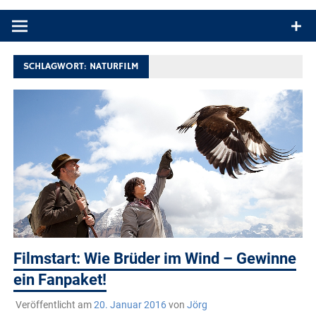
Produkttests und Buchrezensionen. Ein Blog für alle, die gern
draußen sind. In Deutschland und überall!
SCHLAGWORT:
NATURFILM
Filmstart: Wie Brüder im Wind – Gewinne
ein Fanpaket!
Veröffentlicht am
20. Januar 2016
von
Jörg