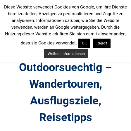
Zum
Diese Website verwendet Cookies von Google, um ihre Dienste
Inhalt
bereitzustellen, Anzeigen zu personalisieren und Zugriffe zu
springen
analysieren. Informationen darüber, wie Sie die Website
verwenden, werden an Google weitergegeben. Durch die
Nutzung dieser Website erklären Sie sich damit einverstanden,
dass sie Cookies verwendet.
OK
Reject
Weitere Informationen
Outdoorsuechtig –
Wandertouren,
Ausflugsziele,
Reisetipps
Outdoor, Wandertouren, Ausflugsziele, Reisetipps,