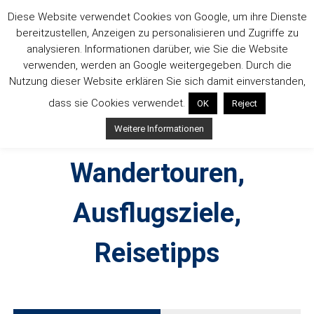
Zum
Diese Website verwendet Cookies von Google, um ihre Dienste
Inhalt
bereitzustellen, Anzeigen zu personalisieren und Zugriffe zu
springen
analysieren. Informationen darüber, wie Sie die Website
verwenden, werden an Google weitergegeben. Durch die
Nutzung dieser Website erklären Sie sich damit einverstanden,
dass sie Cookies verwendet.
OK
Reject
Outdoorsuechtig –
Weitere Informationen
Wandertouren,
Ausflugsziele,
Reisetipps
Outdoor, Wandertouren, Ausflugsziele, Reisetipps,
Produkttests und Buchrezensionen. Ein Blog für alle, die gern