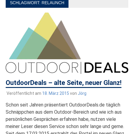
draußen sind. In Deutschland und überall!
SCHLAGWORT:
RELAUNCH
OutdoorDeals – alte Seite, neuer Glanz!
Veröffentlicht am
18. März 2015
von
Jörg
Schon seit Jahren präsentiert OutdoorDeals.de täglich
Schnäppchen aus dem Outdoor-Bereich und wie ich aus
persönlichen Gesprächen erfahren habe, nutzen viele
meiner Leser diesen Service schon sehr lange und gerne.
Seit dem 17.03.2015 erstrahlt das Portal im neuen Glanz