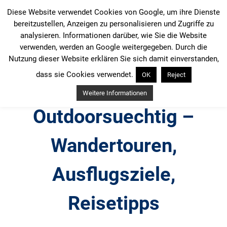
Zum
Diese Website verwendet Cookies von Google, um ihre Dienste
Inhalt
bereitzustellen, Anzeigen zu personalisieren und Zugriffe zu
springen
analysieren. Informationen darüber, wie Sie die Website
verwenden, werden an Google weitergegeben. Durch die
Nutzung dieser Website erklären Sie sich damit einverstanden,
dass sie Cookies verwendet.
OK
Reject
Weitere Informationen
Outdoorsuechtig –
Wandertouren,
Ausflugsziele,
Reisetipps
Outdoor, Wandertouren, Ausflugsziele, Reisetipps,