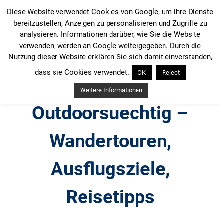
Zum
Diese Website verwendet Cookies von Google, um ihre Dienste
Inhalt
bereitzustellen, Anzeigen zu personalisieren und Zugriffe zu
springen
analysieren. Informationen darüber, wie Sie die Website
verwenden, werden an Google weitergegeben. Durch die
Nutzung dieser Website erklären Sie sich damit einverstanden,
dass sie Cookies verwendet.
OK
Reject
Weitere Informationen
Outdoorsuechtig –
Wandertouren,
Ausflugsziele,
Reisetipps
Outdoor, Wandertouren, Ausflugsziele, Reisetipps,