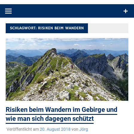
Produkttests und Buchrezensionen. Ein Blog für alle, die gern
draußen sind. In Deutschland und überall!
SCHLAGWORT:
RISIKEN BEIM WANDERN
Risiken beim Wandern im Gebirge und
wie man sich dagegen schützt
Veröffentlicht am
20. August 2018
von
Jörg