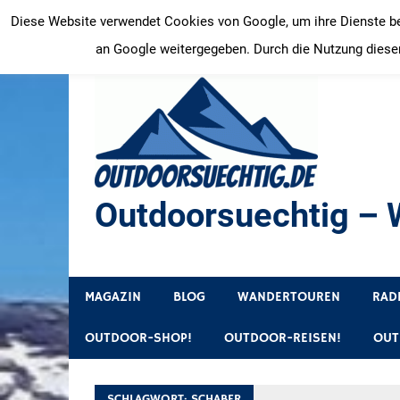
Zum
Diese Website verwendet Cookies von Google, um ihre Dienste bere
Inhalt
an Google weitergegeben. Durch die Nutzung dieser
springen
Outdoorsuechtig – W
Outdoor, Wandertouren, Ausflugsziele, Reisetipps
MAGAZIN
BLOG
WANDERTOUREN
RAD
OUTDOOR-SHOP!
OUTDOOR-REISEN!
OUT
SCHLAGWORT:
SCHABER