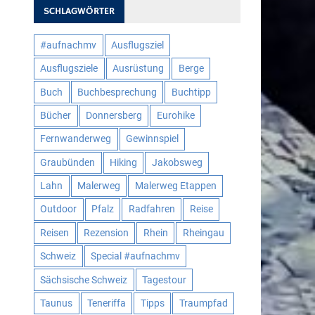
SCHLAGWÖRTER
#aufnachmv
Ausflugsziel
Ausflugsziele
Ausrüstung
Berge
Buch
Buchbesprechung
Buchtipp
Bücher
Donnersberg
Eurohike
Fernwanderweg
Gewinnspiel
Graubünden
Hiking
Jakobsweg
Lahn
Malerweg
Malerweg Etappen
Outdoor
Pfalz
Radfahren
Reise
Reisen
Rezension
Rhein
Rheingau
Schweiz
Special #aufnachmv
Sächsische Schweiz
Tagestour
Taunus
Teneriffa
Tipps
Traumpfad