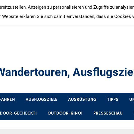
itzustellen, Anzeigen zu personalisieren und Zugriffe zu analysie
 Website erklären Sie sich damit einverstanden, dass sie Cookies 
andertouren, Ausflugsziel
, Produkttests und Buchrezensionen. Ein Blog für alle, die gern 
FAHREN
AUSFLUGSZIELE
AUSRÜSTUNG
TIPPS
U
DOOR-GECHECKT!
OUTDOOR-KINO!
PRESSESCHAU