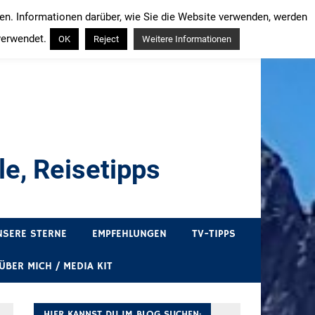
ren. Informationen darüber, wie Sie die Website verwenden, werden
verwendet.
OK
Reject
Weitere Informationen
e, Reisetipps
draußen sind. In Deutschland und überall!
NSERE STERNE
EMPFEHLUNGEN
TV-TIPPS
ÜBER MICH / MEDIA KIT
HIER KANNST DU IM BLOG SUCHEN: