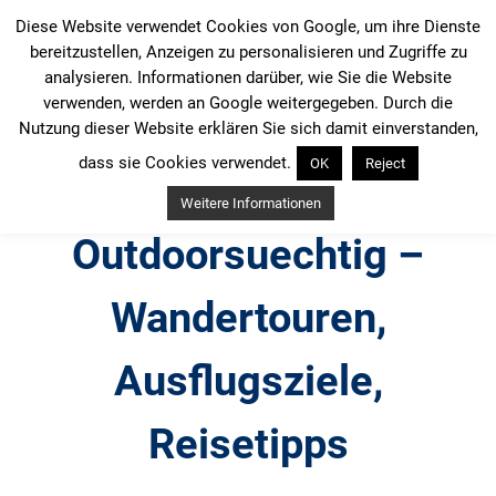
Zum
Diese Website verwendet Cookies von Google, um ihre Dienste
Inhalt
bereitzustellen, Anzeigen zu personalisieren und Zugriffe zu
springen
analysieren. Informationen darüber, wie Sie die Website
verwenden, werden an Google weitergegeben. Durch die
Nutzung dieser Website erklären Sie sich damit einverstanden,
dass sie Cookies verwendet.
OK
Reject
Weitere Informationen
Outdoorsuechtig –
Wandertouren,
Ausflugsziele,
Reisetipps
Outdoor, Wandertouren, Ausflugsziele, Reisetipps,