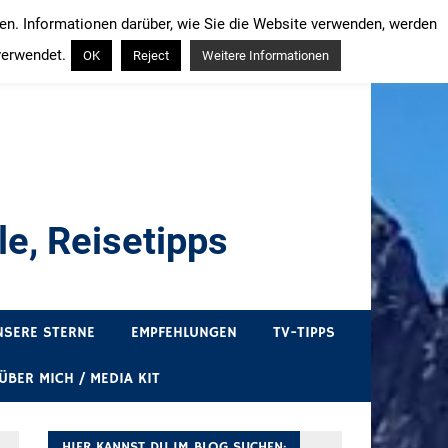
ren. Informationen darüber, wie Sie die Website verwenden, werden
verwendet.
OK
Reject
Weitere Informationen
e, Reisetipps
draußen sind. In Deutschland und überall!
NSERE STERNE
EMPFEHLUNGEN
TV-TIPPS
ÜBER MICH / MEDIA KIT
HIER KANNST DU IM BLOG SUCHEN: