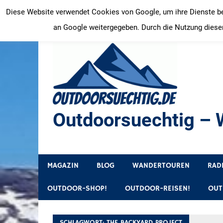
Zum
Diese Website verwendet Cookies von Google, um ihre Dienste bere
Inhalt
an Google weitergegeben. Durch die Nutzung dieser
springen
Outdoorsuechtig – W
Outdoor, Wandertouren, Ausflugsziele, Reisetipps
MAGAZIN
BLOG
WANDERTOUREN
RAD
OUTDOOR-SHOP!
OUTDOOR-REISEN!
OUT
SCHLAGWORT:
THE BACKYARD PROJECT