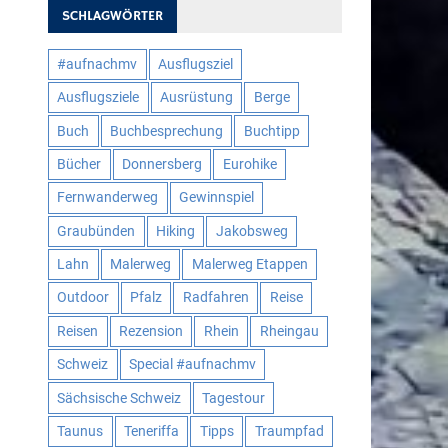
SCHLAGWÖRTER
#aufnachmv
Ausflugsziel
Ausflugsziele
Ausrüstung
Berge
Buch
Buchbesprechung
Buchtipp
Bücher
Donnersberg
Eurohike
Fernwanderweg
Gewinnspiel
Graubünden
Hiking
Jakobsweg
Lahn
Malerweg
Malerweg Etappen
Outdoor
Pfalz
Radfahren
Reise
Reisen
Rezension
Rhein
Rheingau
Schweiz
Special #aufnachmv
Sächsische Schweiz
Tagestour
Taunus
Teneriffa
Tipps
Traumpfad