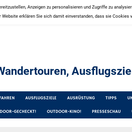
itzustellen, Anzeigen zu personalisieren und Zugriffe zu analysie
 Website erklären Sie sich damit einverstanden, dass sie Cookies 
andertouren, Ausflugsziel
, Produkttests und Buchrezensionen. Ein Blog für alle, die gern 
FAHREN
AUSFLUGSZIELE
AUSRÜSTUNG
TIPPS
U
DOOR-GECHECKT!
OUTDOOR-KINO!
PRESSESCHAU