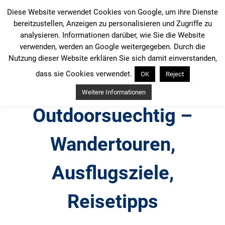
Zum
Diese Website verwendet Cookies von Google, um ihre Dienste
Inhalt
bereitzustellen, Anzeigen zu personalisieren und Zugriffe zu
springen
analysieren. Informationen darüber, wie Sie die Website
verwenden, werden an Google weitergegeben. Durch die
Nutzung dieser Website erklären Sie sich damit einverstanden,
dass sie Cookies verwendet.
OK
Reject
Weitere Informationen
Outdoorsuechtig –
Wandertouren,
Ausflugsziele,
Reisetipps
Outdoor, Wandertouren, Ausflugsziele, Reisetipps,