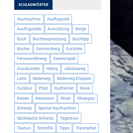
SCHLAGWÖRTER
#aufnachmv
Ausflugsziel
Ausflugsziele
Ausrüstung
Berge
Buch
Buchbesprechung
Buchtipp
Bücher
Donnersberg
Eurohike
Fernwanderweg
Gewinnspiel
Graubünden
Hiking
Jakobsweg
Lahn
Malerweg
Malerweg Etappen
Outdoor
Pfalz
Radfahren
Reise
Reisen
Rezension
Rhein
Rheingau
Schweiz
Special #aufnachmv
Sächsische Schweiz
Tagestour
Taunus
Teneriffa
Tipps
Traumpfad