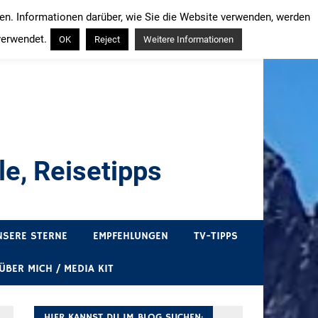
ren. Informationen darüber, wie Sie die Website verwenden, werden
verwendet.
OK
Reject
Weitere Informationen
e, Reisetipps
draußen sind. In Deutschland und überall!
NSERE STERNE
EMPFEHLUNGEN
TV-TIPPS
ÜBER MICH / MEDIA KIT
HIER KANNST DU IM BLOG SUCHEN: