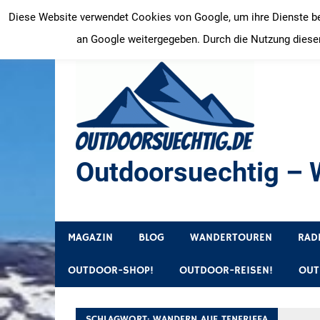
Zum
Diese Website verwendet Cookies von Google, um ihre Dienste bere
Inhalt
an Google weitergegeben. Durch die Nutzung dieser
springen
Outdoorsuechtig – W
Outdoor, Wandertouren, Ausflugsziele, Reisetipps
MAGAZIN
BLOG
WANDERTOUREN
RAD
OUTDOOR-SHOP!
OUTDOOR-REISEN!
OUT
SCHLAGWORT:
WANDERN AUF TENERIFFA