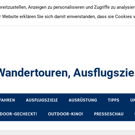
itzustellen, Anzeigen zu personalisieren und Zugriffe zu analysie
 Website erklären Sie sich damit einverstanden, dass sie Cookies 
andertouren, Ausflugsziel
, Produkttests und Buchrezensionen. Ein Blog für alle, die gern 
FAHREN
AUSFLUGSZIELE
AUSRÜSTUNG
TIPPS
U
DOOR-GECHECKT!
OUTDOOR-KINO!
PRESSESCHAU