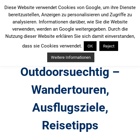
Zum
Diese Website verwendet Cookies von Google, um ihre Dienste
Inhalt
bereitzustellen, Anzeigen zu personalisieren und Zugriffe zu
springen
analysieren. Informationen darüber, wie Sie die Website
verwenden, werden an Google weitergegeben. Durch die
Nutzung dieser Website erklären Sie sich damit einverstanden,
dass sie Cookies verwendet.
OK
Reject
Weitere Informationen
Outdoorsuechtig –
Wandertouren,
Ausflugsziele,
Reisetipps
Outdoor, Wandertouren, Ausflugsziele, Reisetipps,