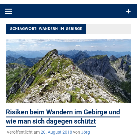
Produkttests und Buchrezensionen. Ein Blog für alle, die gern
draußen sind. In Deutschland und überall!
SCHLAGWORT:
WANDERN IM GEBIRGE
Risiken beim Wandern im Gebirge und
wie man sich dagegen schützt
Veröffentlicht am
20. August 2018
von
Jörg