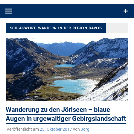
Produkttests und Buchrezensionen. Ein Blog für alle, die gern
draußen sind. In Deutschland und überall!
SCHLAGWORT:
WANDERN IN DER REGION DAVOS
Wanderung zu den Jöriseen – blaue
Augen in urgewaltiger Gebirgslandschaft
Veröffentlicht am
23. Oktober 2017
von
Jörg