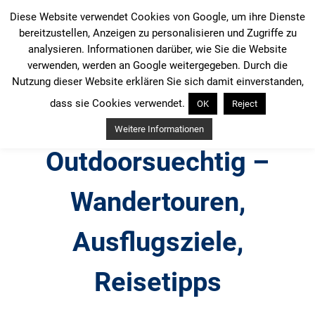
Zum
Diese Website verwendet Cookies von Google, um ihre Dienste
Inhalt
bereitzustellen, Anzeigen zu personalisieren und Zugriffe zu
springen
analysieren. Informationen darüber, wie Sie die Website
verwenden, werden an Google weitergegeben. Durch die
Nutzung dieser Website erklären Sie sich damit einverstanden,
dass sie Cookies verwendet.
OK
Reject
Weitere Informationen
Outdoorsuechtig –
Wandertouren,
Ausflugsziele,
Reisetipps
Outdoor, Wandertouren, Ausflugsziele, Reisetipps,