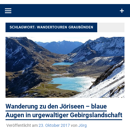
Produkttests und Buchrezensionen. Ein Blog für alle, die gern
draußen sind. In Deutschland und überall!
SCHLAGWORT:
WANDERTOUREN GRAUBÜNDEN
Wanderung zu den Jöriseen – blaue
Augen in urgewaltiger Gebirgslandschaft
Veröffentlicht am
23. Oktober 2017
von
Jörg