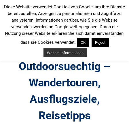
Zum
Diese Website verwendet Cookies von Google, um ihre Dienste
Inhalt
bereitzustellen, Anzeigen zu personalisieren und Zugriffe zu
springen
analysieren. Informationen darüber, wie Sie die Website
verwenden, werden an Google weitergegeben. Durch die
Nutzung dieser Website erklären Sie sich damit einverstanden,
dass sie Cookies verwendet.
OK
Reject
Weitere Informationen
Outdoorsuechtig –
Wandertouren,
Ausflugsziele,
Reisetipps
Outdoor, Wandertouren, Ausflugsziele, Reisetipps,