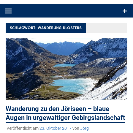
Produkttests und Buchrezensionen. Ein Blog für alle, die gern
draußen sind. In Deutschland und überall!
SCHLAGWORT:
WANDERUNG KLOSTERS
Wanderung zu den Jöriseen – blaue
Augen in urgewaltiger Gebirgslandschaft
Veröffentlicht am
23. Oktober 2017
von
Jörg