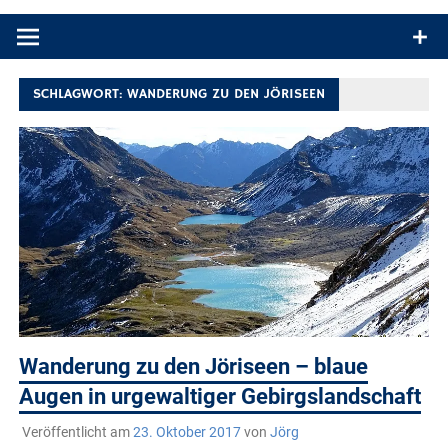
Produkttests und Buchrezensionen. Ein Blog für alle, die gern
draußen sind. In Deutschland und überall!
SCHLAGWORT:
WANDERUNG ZU DEN JÖRISEEN
Wanderung zu den Jöriseen – blaue
Augen in urgewaltiger Gebirgslandschaft
Veröffentlicht am
23. Oktober 2017
von
Jörg