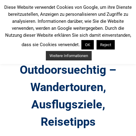
Zum
Diese Website verwendet Cookies von Google, um ihre Dienste
Inhalt
bereitzustellen, Anzeigen zu personalisieren und Zugriffe zu
springen
analysieren. Informationen darüber, wie Sie die Website
verwenden, werden an Google weitergegeben. Durch die
Nutzung dieser Website erklären Sie sich damit einverstanden,
dass sie Cookies verwendet.
OK
Reject
Weitere Informationen
Outdoorsuechtig –
Wandertouren,
Ausflugsziele,
Reisetipps
Outdoor, Wandertouren, Ausflugsziele, Reisetipps,