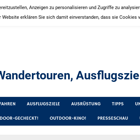
itzustellen, Anzeigen zu personalisieren und Zugriffe zu analysie
 Website erklären Sie sich damit einverstanden, dass sie Cookies 
andertouren, Ausflugsziel
, Produkttests und Buchrezensionen. Ein Blog für alle, die gern 
FAHREN
AUSFLUGSZIELE
AUSRÜSTUNG
TIPPS
U
DOOR-GECHECKT!
OUTDOOR-KINO!
PRESSESCHAU