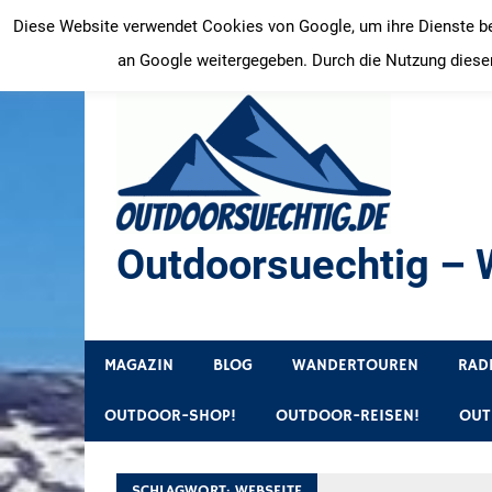
Zum
Diese Website verwendet Cookies von Google, um ihre Dienste bere
Inhalt
an Google weitergegeben. Durch die Nutzung dieser
springen
Outdoorsuechtig – W
Outdoor, Wandertouren, Ausflugsziele, Reisetipps
MAGAZIN
BLOG
WANDERTOUREN
RAD
OUTDOOR-SHOP!
OUTDOOR-REISEN!
OUT
SCHLAGWORT:
WEBSEITE