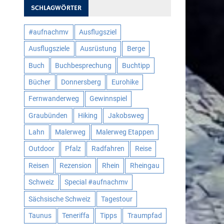
SCHLAGWÖRTER
#aufnachmv
Ausflugsziel
Ausflugsziele
Ausrüstung
Berge
Buch
Buchbesprechung
Buchtipp
Bücher
Donnersberg
Eurohike
Fernwanderweg
Gewinnspiel
Graubünden
Hiking
Jakobsweg
Lahn
Malerweg
Malerweg Etappen
Outdoor
Pfalz
Radfahren
Reise
Reisen
Rezension
Rhein
Rheingau
Schweiz
Special #aufnachmv
Sächsische Schweiz
Tagestour
Taunus
Teneriffa
Tipps
Traumpfad