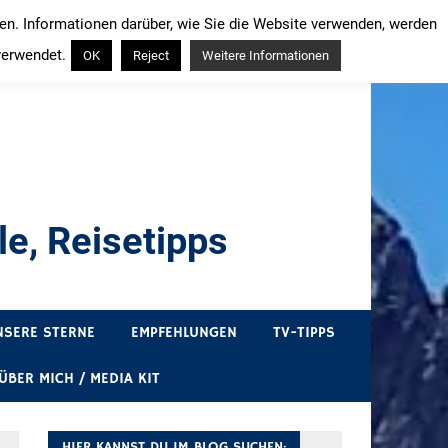
ren. Informationen darüber, wie Sie die Website verwenden, werden
verwendet.
OK
Reject
Weitere Informationen
e, Reisetipps
draußen sind. In Deutschland und überall!
NSERE STERNE
EMPFEHLUNGEN
TV-TIPPS
ÜBER MICH / MEDIA KIT
HIER KANNST DU IM BLOG SUCHEN: