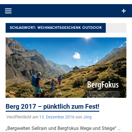
Produkttests und Buchrezensionen. Ein Blog für alle, die gern
draußen sind. In Deutschland und überall!
SCHLAGWORT:
WEIHNACHTSGESCHENK OUTDOOR
Berg 2017 – pünktlich zum Fest!
Veröffentlicht am
13. Dezember 2016
von
Jörg
„Bergwelten Sellrain und Bergfokus Wege und Steige“ …