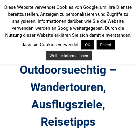
Zum
Diese Website verwendet Cookies von Google, um ihre Dienste
Inhalt
bereitzustellen, Anzeigen zu personalisieren und Zugriffe zu
springen
analysieren. Informationen darüber, wie Sie die Website
verwenden, werden an Google weitergegeben. Durch die
Nutzung dieser Website erklären Sie sich damit einverstanden,
dass sie Cookies verwendet.
OK
Reject
Weitere Informationen
Outdoorsuechtig –
Wandertouren,
Ausflugsziele,
Reisetipps
Outdoor, Wandertouren, Ausflugsziele, Reisetipps,