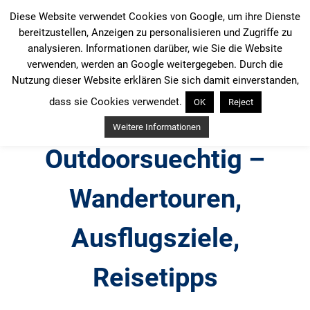
Zum
Diese Website verwendet Cookies von Google, um ihre Dienste
Inhalt
bereitzustellen, Anzeigen zu personalisieren und Zugriffe zu
springen
analysieren. Informationen darüber, wie Sie die Website
verwenden, werden an Google weitergegeben. Durch die
Nutzung dieser Website erklären Sie sich damit einverstanden,
dass sie Cookies verwendet.
OK
Reject
Weitere Informationen
Outdoorsuechtig –
Wandertouren,
Ausflugsziele,
Reisetipps
Outdoor, Wandertouren, Ausflugsziele, Reisetipps,