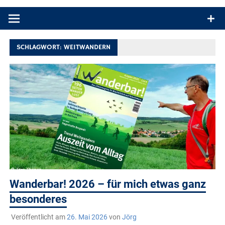
Produkttests und Buchrezensionen. Ein Blog für alle, die gern
draußen sind. In Deutschland und überall!
SCHLAGWORT:
WEITWANDERN
Wanderbar! 2026 – für mich etwas ganz
besonderes
Veröffentlicht am
26. Mai 2026
von
Jörg