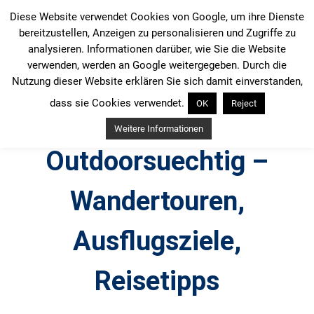
Zum
Diese Website verwendet Cookies von Google, um ihre Dienste
Inhalt
bereitzustellen, Anzeigen zu personalisieren und Zugriffe zu
springen
analysieren. Informationen darüber, wie Sie die Website
verwenden, werden an Google weitergegeben. Durch die
Nutzung dieser Website erklären Sie sich damit einverstanden,
dass sie Cookies verwendet.
OK
Reject
Weitere Informationen
Outdoorsuechtig –
Wandertouren,
Ausflugsziele,
Reisetipps
Outdoor, Wandertouren, Ausflugsziele, Reisetipps,